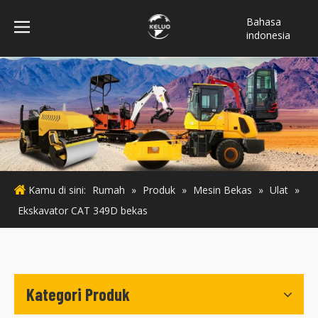
Bahasa
indonesia
فارسی
Türk dili
ไทย
Italiano
Deutsch
Português
Español
Kamu di sini:
Rumah
»
Produk
»
Mesin Bekas
»
Ulat
»
Pусский
Ekskavator CAT 349D bekas
Français
English
Kategori Produk