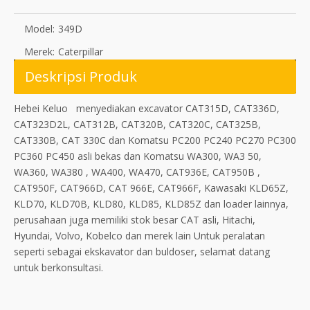
Model:
349D
Merek:
Caterpillar
Deskripsi Produk
Hebei Keluo menyediakan excavator CAT315D, CAT336D,
CAT323D2L, CAT312B, CAT320B, CAT320C, CAT325B,
CAT330B, CAT 330C dan Komatsu PC200 PC240 PC270 PC300
PC360 PC450 asli bekas dan Komatsu WA300, WA3 50,
WA360, WA380 , WA400, WA470, CAT936E, CAT950B ,
CAT950F, CAT966D, CAT 966E, CAT966F, Kawasaki KLD65Z,
KLD70, KLD70B, KLD80, KLD85, KLD85Z dan loader lainnya,
perusahaan juga memiliki stok besar CAT asli, Hitachi,
Hyundai, Volvo, Kobelco dan merek lain Untuk peralatan
seperti sebagai ekskavator dan buldoser, selamat datang
untuk berkonsultasi.