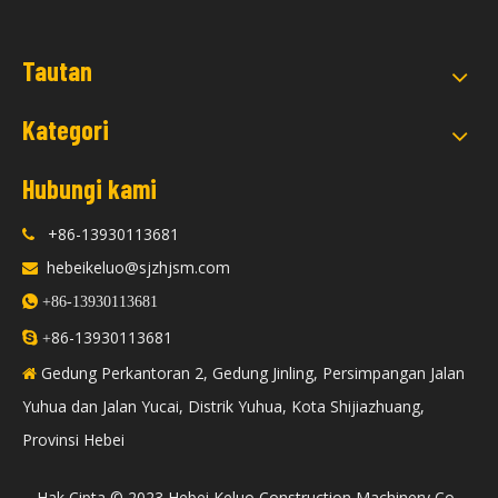
Tautan
Kategori
Hubungi kami
+86-13930113681

hebeikeluo@sjzhjsm.com


+86-13930113681
86-13930113681

+
Gedung Perkantoran 2, Gedung Jinling, Persimpangan Jalan

Yuhua dan Jalan Yucai, Distrik Yuhua, Kota Shijiazhuang,
Provinsi Hebei
​Hak Cipta © 2023 Hebei Keluo Construction Machinery Co.,