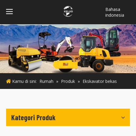
Bahasa
indonesia
فارسی
Türk dili
ไทย
Italiano
Deutsch
Português
Español
Kamu di sini:
Rumah
»
Produk
»
Ekskavator bekas
Pусский
Français
English
Kategori Produk