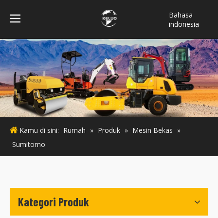
Bahasa
indonesia
فارسی
Türk dili
ไทย
Italiano
Deutsch
Português
Español
Kamu di sini:
Rumah
»
Produk
»
Mesin Bekas
»
Pусский
Sumitomo
Français
English
Kategori Produk