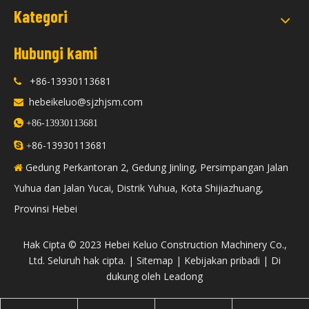
Kategori
Hubungi kami
+86-13930113681

hebeikeluo@sjzhjsm.com


+86-13930113681
86-13930113681

+
Gedung Perkantoran 2, Gedung Jinling, Persimpangan Jalan

Yuhua dan Jalan Yucai, Distrik Yuhua, Kota Shijiazhuang,
Provinsi Hebei
​Hak Cipta © 2023 Hebei Keluo Construction Machinery Co.,
Ltd. Seluruh hak cipta. |
Sitemap
|
Kebijakan pribadi
| Di
dukung oleh
Leadong