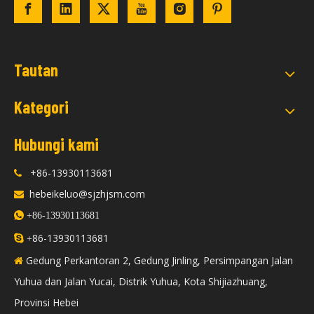
Tautan
Kategori
Hubungi kami
+86-13930113681

hebeikeluo@sjzhjsm.com


+86-13930113681
86-13930113681

+
Gedung Perkantoran 2, Gedung Jinling, Persimpangan Jalan

Yuhua dan Jalan Yucai, Distrik Yuhua, Kota Shijiazhuang,
Provinsi Hebei