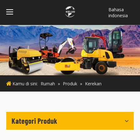
Bahasa
indonesia
فارسی
Türk dili
ไทย
Italiano
Deutsch
Português
Español
Kamu di sini:
Rumah
»
Produk
»
Kerekan
Pусский
Français
English
Kategori Produk