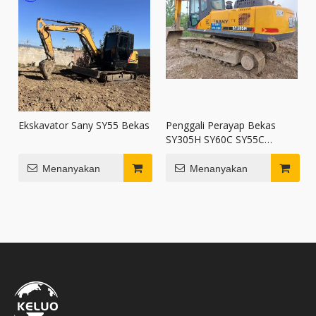
Ekskavator Sany SY55 Bekas
Penggali Perayap Bekas
SY305H SY60C SY55C
SY395H SY60C SY75C Sany
Ekskavator Dijual
Menanyakan
Menanyakan