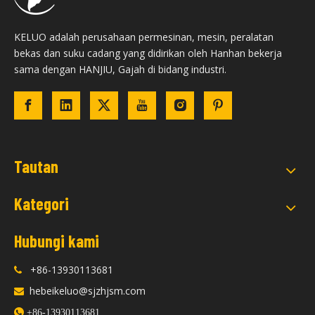
KELUO adalah perusahaan permesinan, mesin, peralatan
bekas dan suku cadang yang didirikan oleh Hanhan bekerja
sama dengan HANJIU, Gajah di bidang industri.
Tautan
Kategori
Hubungi kami
+86-13930113681

hebeikeluo@sjzhjsm.com


+86-13930113681