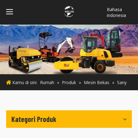
Bahasa
indonesia
فارسی
Türk dili
ไทย
Italiano
Deutsch
Português
Español
Kamu di sini:
Rumah
»
Produk
»
Mesin Bekas
»
Sany
Pусский
Français
English
Kategori Produk