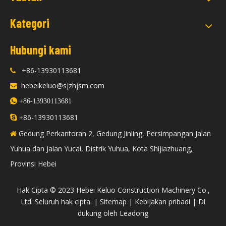
Kategori
Hubungi kami
+86-13930113681

hebeikeluo@sjzhjsm.com


+86-13930113681
86-13930113681

+
Gedung Perkantoran 2, Gedung Jinling, Persimpangan Jalan

Yuhua dan Jalan Yucai, Distrik Yuhua, Kota Shijiazhuang,
Provinsi Hebei
​Hak Cipta © 2023 Hebei Keluo Construction Machinery Co.,
Ltd. Seluruh hak cipta. |
Sitemap
|
Kebijakan pribadi
| Di
dukung oleh
Leadong