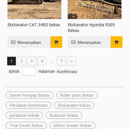
Ekskavator CAT 349D bekas
Ekskavator Hyundai R305
Bekas
Menanyakan
Menanyakan
1
2
3
4
...
7
»
Belok
Halaman
Konfirmasi
Derek Perayap Bekas
Roller Jalan Bekas
Peralatan konstruksi
Ekskavator bekas
peralatan teknik
Buldoser bekas
Truk Derek Bekas
Motor Grader Bekas