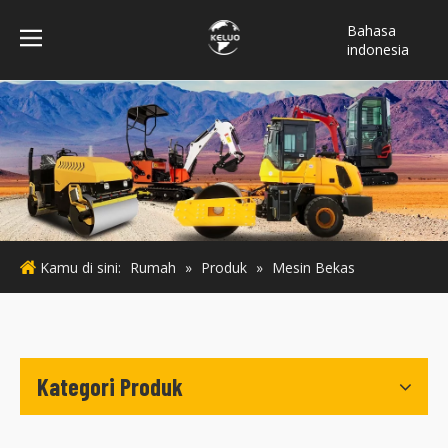
Bahasa
indonesia
فارسی
Türk dili
ไทย
Italiano
Deutsch
Português
Español
Kamu di sini:
Rumah
»
Produk
»
Mesin Bekas
Pусский
Français
English
Kategori Produk