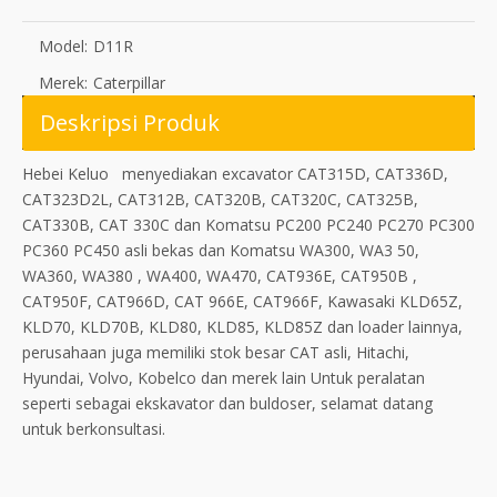
Model:
D11R
Merek:
Caterpillar
Deskripsi Produk
Hebei Keluo menyediakan excavator CAT315D, CAT336D,
CAT323D2L, CAT312B, CAT320B, CAT320C, CAT325B,
CAT330B, CAT 330C dan Komatsu PC200 PC240 PC270 PC300
PC360 PC450 asli bekas dan Komatsu WA300, WA3 50,
WA360, WA380 , WA400, WA470, CAT936E, CAT950B ,
CAT950F, CAT966D, CAT 966E, CAT966F, Kawasaki KLD65Z,
KLD70, KLD70B, KLD80, KLD85, KLD85Z dan loader lainnya,
perusahaan juga memiliki stok besar CAT asli, Hitachi,
Hyundai, Volvo, Kobelco dan merek lain Untuk peralatan
seperti sebagai ekskavator dan buldoser, selamat datang
untuk berkonsultasi.