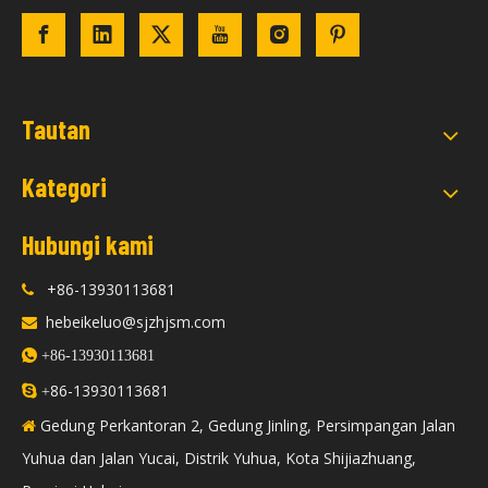
Tautan
Kategori
Hubungi kami
+86-13930113681

hebeikeluo@sjzhjsm.com


+86-13930113681
86-13930113681

+
Gedung Perkantoran 2, Gedung Jinling, Persimpangan Jalan

Yuhua dan Jalan Yucai, Distrik Yuhua, Kota Shijiazhuang,