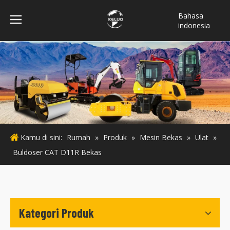
Bahasa
indonesia
فارسی
Türk dili
ไทย
Italiano
Deutsch
Português
Español
Kamu di sini:
Rumah
»
Produk
»
Mesin Bekas
»
Ulat
»
Pусский
Buldoser CAT D11R Bekas
Français
English
Kategori Produk