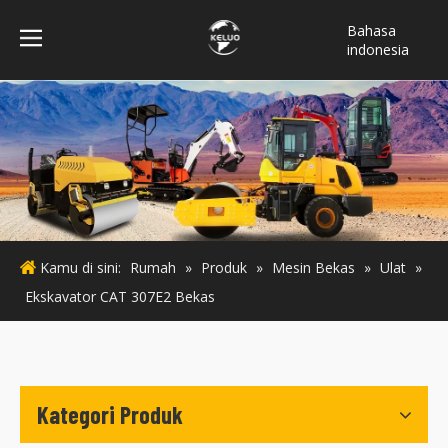
Bahasa
indonesia
فارسی
Türk dili
ไทย
Italiano
Deutsch
Português
Español
Kamu di sini:
Rumah
»
Produk
»
Mesin Bekas
»
Ulat
»
Pусский
Ekskavator CAT 307E2 Bekas
Français
English
Kategori Produk