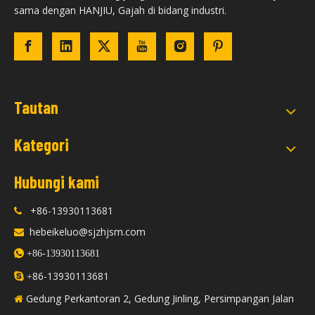
sama dengan HANJIU, Gajah di bidang industri.
Tautan
Kategori
Hubungi kami
+86-13930113681

hebeikeluo@sjzhjsm.com


+86-13930113681
86-13930113681

+
Gedung Perkantoran 2, Gedung Jinling, Persimpangan Jalan
