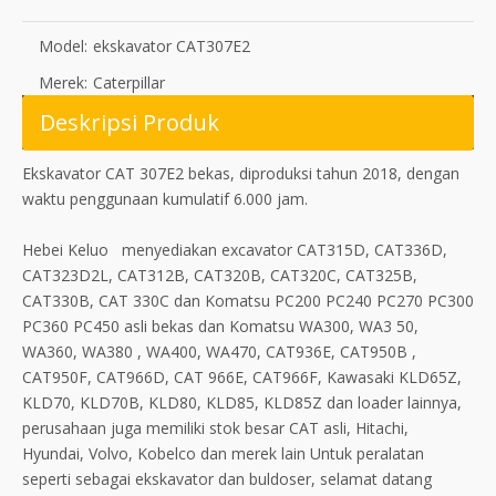
Model:
ekskavator CAT307E2
Merek:
Caterpillar
Deskripsi Produk
Ekskavator CAT 307E2 bekas, diproduksi tahun 2018, dengan
waktu penggunaan kumulatif 6.000 jam.
Hebei Keluo menyediakan excavator CAT315D, CAT336D,
CAT323D2L, CAT312B, CAT320B, CAT320C, CAT325B,
CAT330B, CAT 330C dan Komatsu PC200 PC240 PC270 PC300
PC360 PC450 asli bekas dan Komatsu WA300, WA3 50,
WA360, WA380 , WA400, WA470, CAT936E, CAT950B ,
CAT950F, CAT966D, CAT 966E, CAT966F, Kawasaki KLD65Z,
KLD70, KLD70B, KLD80, KLD85, KLD85Z dan loader lainnya,
perusahaan juga memiliki stok besar CAT asli, Hitachi,
Hyundai, Volvo, Kobelco dan merek lain Untuk peralatan
seperti sebagai ekskavator dan buldoser, selamat datang