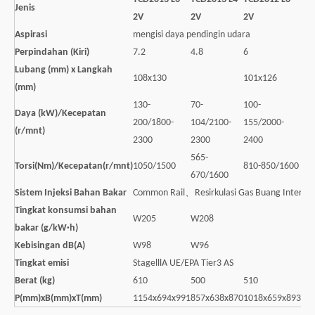
Jenis
2V
2V
2V
2V
Aspirasi
mengisi daya pendingin udara
Perpindahan (Kiri)
7.2
4.8
6
4
Lubang (mm) x Langkah
108x130
101x126
(mm)
130-
70-
100-
Daya (kW)/Kecepatan
88/
200/1800-
104/2100-
155/2000-
(r/mnt)
24
2300
2300
2400
565-
Torsi(Nm)/Kecepatan(r/mnt)
1050/1500
810-850/1600
42
670/1600
Sistem Injeksi Bahan Bakar
Common Rail、Resirkulasi Gas Buang Internal
Tingkat konsumsi bahan
W205
W208
W2
bakar (g/kW·h)
Kebisingan dB(A)
W98
W96
W9
Tingkat emisi
StagelllA UE/EPA Tier3 AS
Berat (kg)
610
500
510
40
P(mm)xB(mm)xT(mm)
1154x694x991
857x638x870
1018x659x893
76