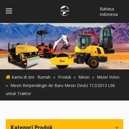
Bahasa
indonesia
فارسی
Türk dili
ไทย
Italiano
Deutsch
Português
Español
Kamu di sini:
Rumah
»
Produk
»
Mesin
»
Mesin Volvo
Pусский
»
Mesin Berpendingin Air Baru Mesin Deutz TCD2013 L06
Français
untuk Traktor
English
Kategori Produk