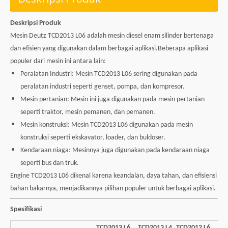
Deskripsi Produk
Mesin Deutz TCD2013 L06 adalah mesin diesel enam silinder bertenaga
dan efisien yang digunakan dalam berbagai aplikasi.Beberapa aplikasi
populer dari mesin ini antara lain:
Peralatan Industri: Mesin TCD2013 L06 sering digunakan pada
peralatan industri seperti genset, pompa, dan kompresor.
Mesin pertanian: Mesin ini juga digunakan pada mesin pertanian
seperti traktor, mesin pemanen, dan pemanen.
Mesin konstruksi: Mesin TCD2013 L06 digunakan pada mesin
konstruksi seperti ekskavator, loader, dan buldoser.
Kendaraan niaga: Mesinnya juga digunakan pada kendaraan niaga
seperti bus dan truk.
Engine TCD2013 L06 dikenal karena keandalan, daya tahan, dan efisiensi
bahan bakarnya, menjadikannya pilihan populer untuk berbagai aplikasi.
Spesifikasi
TCD2013 L6
TCD2013 L4
TCD2012 L6
TC