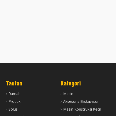
Suku Cadang Ekskavator Stabil
Mesin Lengkap Rakitan Mesi
erkualitas Perakitan Mesin Diesel
Cummins 8.3L QSC QS
Cummins QSB6.7
Tautan
Kategori
Rumah
Mesin
Produk
Aksesoris Ekskavator
Solusi
Mesin Konstruksi Kecil