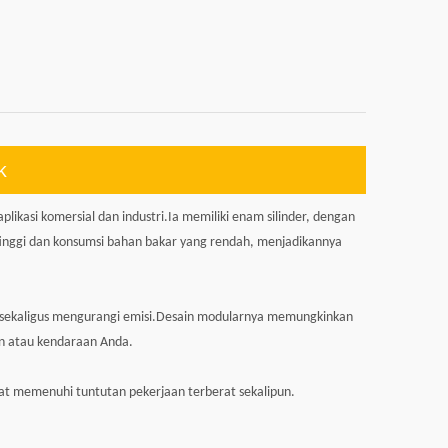
k
ikasi komersial dan industri.Ia memiliki enam silinder, dengan
g tinggi dan konsumsi bahan bakar yang rendah, menjadikannya
ja sekaligus mengurangi emisi.Desain modularnya memungkinkan
n atau kendaraan Anda.
at memenuhi tuntutan pekerjaan terberat sekalipun.