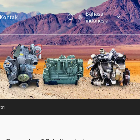
Bahasa
Kontak
indonesia
فارسی
Türk dili
ไทย
Italiano
Deutsch
Português
Español
Pусский
Français
English
tri