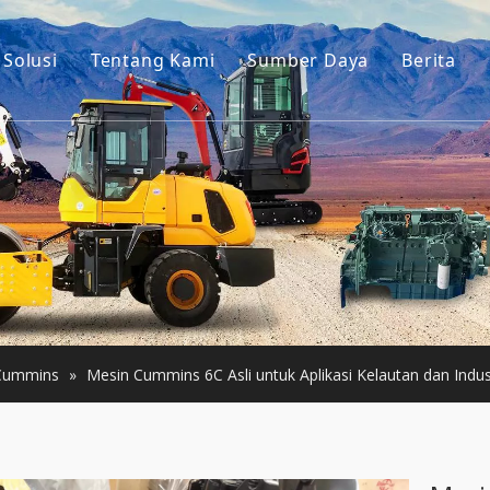
Solusi
Tentang Kami
Sumber Daya
Berita
Cerita kita
Panduan
is Ekskavator
Keuntungan kami
Pertanyaan Umum
onstruksi Kecil
Video
Bekas
Bekas
Cummins
»
Mesin Cummins 6C Asli untuk Aplikasi Kelautan dan Indus