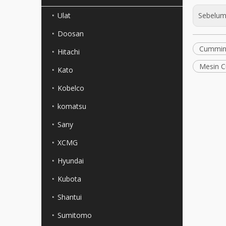
Ulat
Sebelum
Doosan
Cummin
Hitachi
Mesin C
Kato
Kobelco
komatsu
Sany
XCMG
Hyundai
Kubota
Shantui
Sumitomo