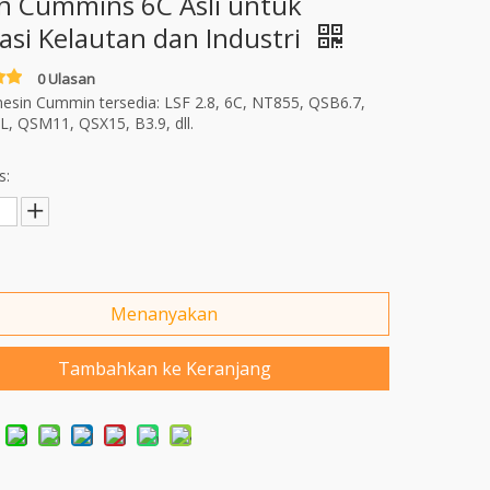
n Cummins 6C Asli untuk
kasi Kelautan dan Industri
0 Ulasan
esin Cummin tersedia: LSF 2.8, 6C, NT855, QSB6.7,
, QSM11, QSX15, B3.9, dll.
s:
Menanyakan
Tambahkan ke Keranjang