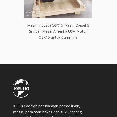
15 Mesin Diesel 6
KT38-M900 K38 KT38 1350hp 900hp
erika USA Motor
800 Hp Mesin Penggerak Kelautan 12
B
k Cummins
Silinder Turbocharged untuk Cummins
KELUO adalah perusahaan permesinan,
mesin, peralatan bekas dan suku cadang