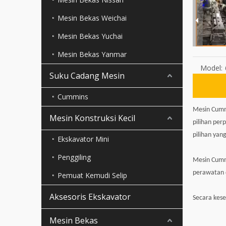
Mesin Bekas Weichai
Mesin Bekas Yuchai
Mesin Bekas Yanmar
Model:
Suku Cadang Mesin
Cummins
Mesin Cummi
Mesin Konstruksi Kecil
pilihan per
pilihan yang
Ekskavator Mini
Penggiling
Mesin Cummi
perawatan 
Pemuat Kemudi Selip
Aksesoris Ekskavator
Secara kese
Mesin Bekas