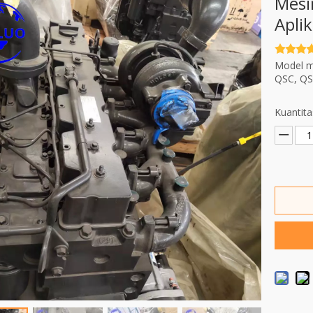
Mesi
Apli
Model m
QSC, QSL
Kuantita