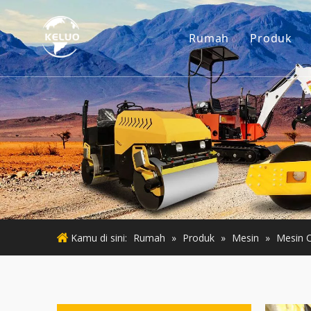
Rumah
Produk
Mesin
Aksesor
Mesin K
Mesin 
Mesin 
Kamu di sini:
Rumah
»
Produk
»
Mesin
»
Mesin 