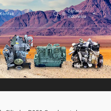
Bahasa
Kontak
indonesia
فارسی
Türk dili
ไทย
Italiano
Deutsch
Português
Español
Pусский
Français
English