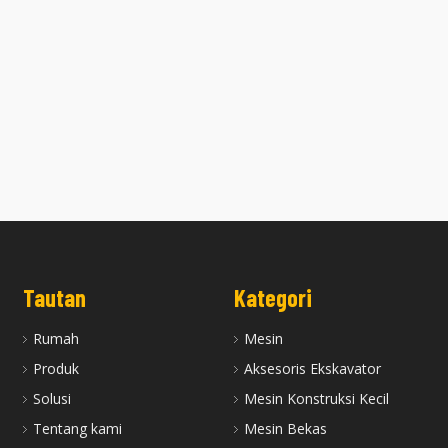
nder Z602 Cocok untuk Mesin
Kepala Silinder Z500--600 Cocok unt
Kubota
Mesin Kubota
Tautan
Kategori
Rumah
Mesin
Produk
Aksesoris Ekskavator
Solusi
Mesin Konstruksi Kecil
Tentang kami
Mesin Bekas