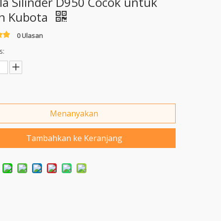
la Silinder D950 Cocok untuk
n Kubota
0 Ulasan
s:
Menanyakan
Tambahkan ke Keranjang