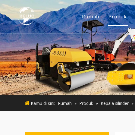
Rumah
Produk
Mesin
Aksesor
Mesin K
Mesin 
Mesin 
Kamu di sini:
Rumah
»
Produk
»
Kepala silinder
»