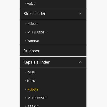
volvo
Blok silinder
Kubota
MITSUBISHI
Yanmar
Buldoser
Kepala silinder
ISEKI
isuzu
Kubota
MITSUBISHI
PERKIN