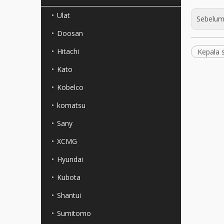
Ulat
Sebelum
Doosan
Hitachi
Kepala s
Kato
Kobelco
komatsu
Sany
XCMG
Hyundai
Kubota
Shantui
Sumitomo