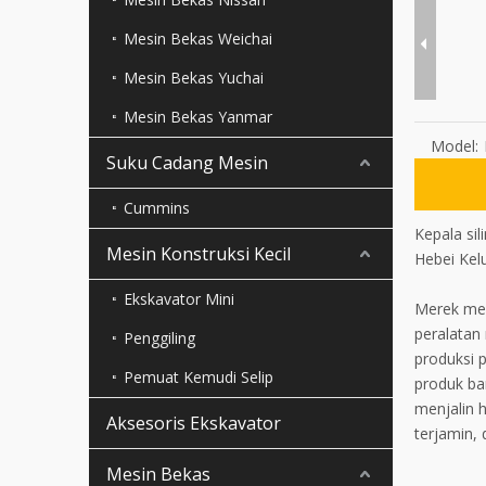
Mesin Bekas Weichai
Mesin Bekas Yuchai
Mesin Bekas Yanmar
Model:
Suku Cadang Mesin
Cummins
Kepala si
Mesin Konstruksi Kecil
Hebei Kel
Ekskavator Mini
Merek mes
peralatan
Penggiling
produksi 
Pemuat Kemudi Selip
produk bar
menjalin 
Aksesoris Ekskavator
terjamin, 
Mesin Bekas