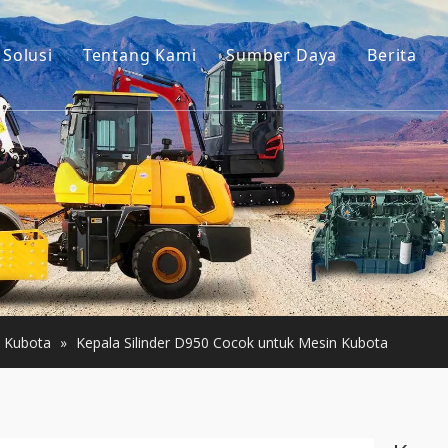
Solusi
Tentang Kami
Sumber Daya
Berita
Cerita kita
Panduan
is Ekskavator
Keuntungan kami
Pertanyaan Umum
onstruksi Kecil
Video
Bekas
Bekas
Kubota
»
Kepala Silinder D950 Cocok untuk Mesin Kubota