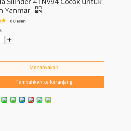
la Silinder 4TNV94 Cocok untuk
n Yanmar
0 Ulasan
s:
Menanyakan
Tambahkan ke Keranjang