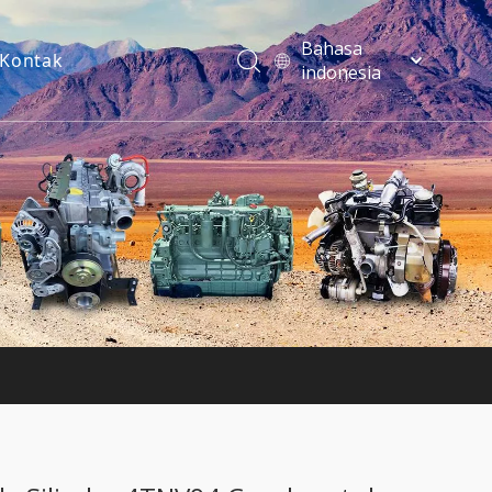
Bahasa
Kontak
indonesia
فارسی
Türk dili
ไทย
Italiano
Deutsch
Português
Español
Pусский
Français
English