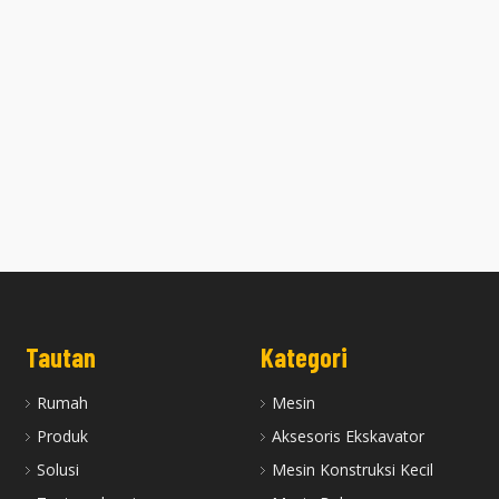
inder 3TNV88 dengan Steker
Kepala Silinder 3TNV88 Tanpa Steke
n Awal Cocok untuk Mesin
Preheat Cocok untuk Mesin Yanma
Yanmar
Tautan
Kategori
Rumah
Mesin
Produk
Aksesoris Ekskavator
Solusi
Mesin Konstruksi Kecil