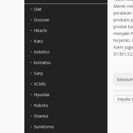
Merek mes
Ulat
peralatan
Doosan
produksi 
produk bar
Hitachi
menjalin 
terjamin, 
Kato
Kami juga
Kobelco
D1301,S22
komatsu
Sany
Sebelum
XCMG
Hyundai
Kepala 
Kubota
Shantui
Sumitomo