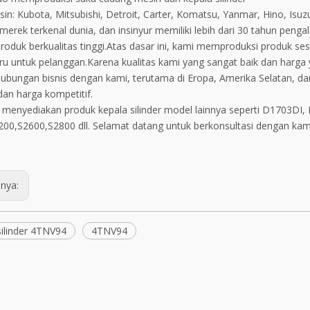
in: Kubota, Mitsubishi, Detroit, Carter, Komatsu, Yanmar, Hino, Isuz
 merek terkenal dunia, dan insinyur memiliki lebih dari 30 tahun p
produk berkualitas tinggi.Atas dasar ini, kami memproduksi produk
u untuk pelanggan.Karena kualitas kami yang sangat baik dan harga ya
hubungan bisnis dengan kami, terutama di Eropa, Amerika Selatan, dan
dan harga kompetitif.
 menyediakan produk kepala silinder model lainnya seperti D1703D
00,S2600,S2800 dll. Selamat datang untuk berkonsultasi dengan kam
nya:
silinder 4TNV94
4TNV94