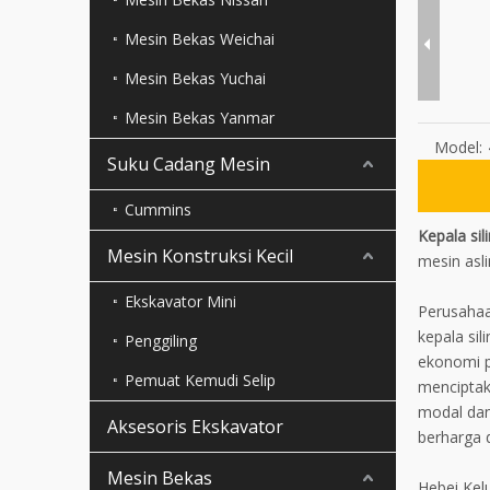
Mesin Bekas Weichai
Mesin Bekas Yuchai
Mesin Bekas Yanmar
Model:
Suku Cadang Mesin
Cummins
Kepala si
Mesin Konstruksi Kecil
mesin asl
Ekskavator Mini
Perusahaa
kepala si
Penggiling
ekonomi p
Pemuat Kemudi Selip
menciptak
modal dan
Aksesoris Ekskavator
berharga 
Mesin Bekas
Hebei Kel