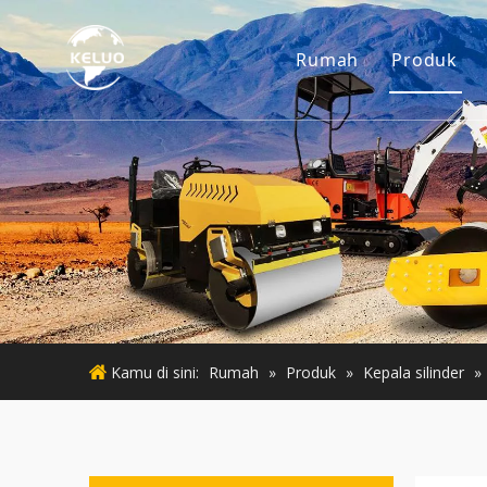
Rumah
Produk
Mesin
Aksesor
Mesin K
Mesin 
Mesin 
Kamu di sini:
Rumah
»
Produk
»
Kepala silinder
»