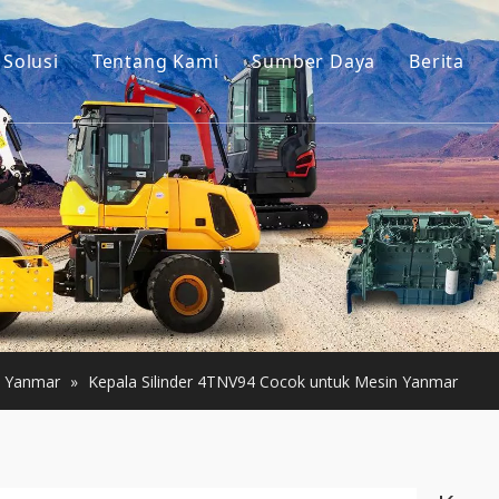
Solusi
Tentang Kami
Sumber Daya
Berita
Cerita kita
Panduan
is Ekskavator
Keuntungan kami
Pertanyaan Umum
onstruksi Kecil
Video
Bekas
Bekas
Yanmar
»
Kepala Silinder 4TNV94 Cocok untuk Mesin Yanmar