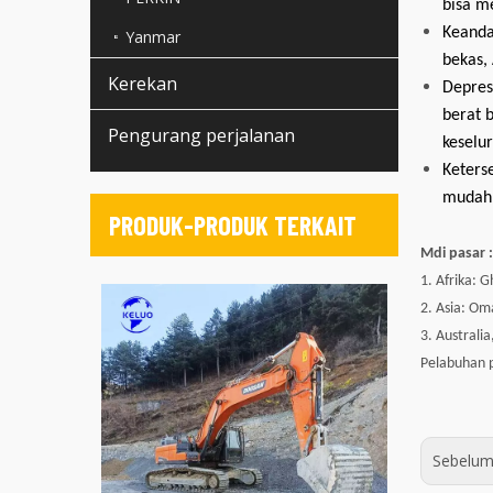
bisa m
Keanda
Yanmar
bekas,
Kerekan
Depres
berat 
Pengurang perjalanan
keselu
Keters
mudah 
PRODUK-PRODUK TERKAIT
M
di pasar :
1. Afrika: 
2. Asia: Om
3. Australia
Pelabuhan p
Sebelum