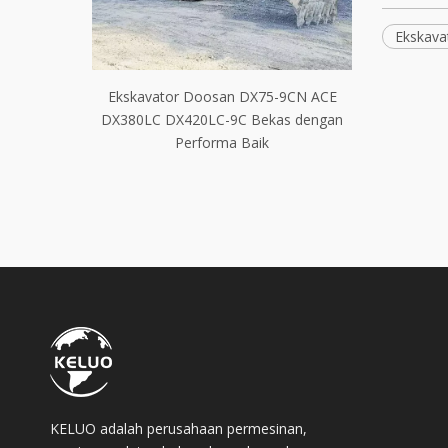
Ekskava
hi Bekas
Ekskavator Doosan DX75-9CN ACE
Penggali P
EX200-1
DX380LC DX420LC-9C Bekas dengan
SY55C S
5 EX350
Performa Baik
0
KELUO adalah perusahaan permesinan,