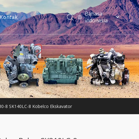
Bahasa
Kontak
indonesia
فارسی
Türk dili
ไทย
Italiano
Deutsch
Português
Español
Pусский
Français
English
30-8 SK140LC-8 Kobelco Ekskavator