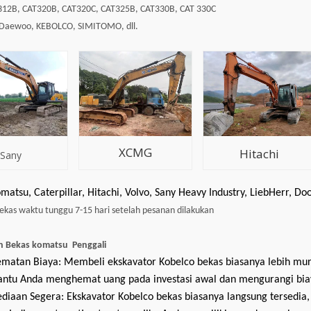
T312B, CAT320B, CAT320C, CAT325B, CAT330B, CAT 330C
 Daewoo, KEBOLCO, SIMITOMO, dll.
XCMG
Hitachi
Sany
atsu, Caterpillar, Hitachi, Volvo, Sany Heavy Industry, LiebHerr, Doo
ekas waktu tunggu 7-15 hari setelah pesanan dilakukan
n Bekas
komatsu
Penggali
matan Biaya: Membeli ekskavator Kobelco bekas biasanya lebih mur
tu Anda menghemat uang pada investasi awal dan mengurangi biaya
ediaan Segera: Ekskavator Kobelco bekas biasanya langsung tersedia