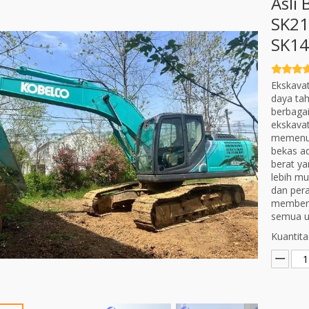
Asli
SK21
SK14
Ekskavat
daya ta
berbaga
ekskavat
memenuh
bekas ad
berat ya
lebih m
dan pera
memberi
semua uk
Kuantita