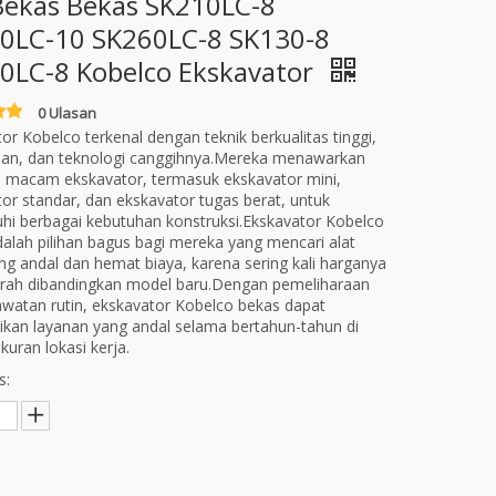
 Bekas Bekas SK210LC-8
0LC-10 SK260LC-8 SK130-8
0LC-8 Kobelco Ekskavator
0 Ulasan
or Kobelco terkenal dengan teknik berkualitas tinggi,
han, dan teknologi canggihnya.Mereka menawarkan
i macam ekskavator, termasuk ekskavator mini,
or standar, dan ekskavator tugas berat, untuk
i berbagai kebutuhan konstruksi.Ekskavator Kobelco
alah pilihan bagus bagi mereka yang mencari alat
ng andal dan hemat biaya, karena sering kali harganya
urah dibandingkan model baru.Dengan pemeliharaan
watan rutin, ekskavator Kobelco bekas dapat
kan layanan yang andal selama bertahun-tahun di
uran lokasi kerja.
s: