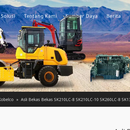
Solusi
Tentang Kami
Sumber Daya
Berita
Cerita kita
Panduan
is Ekskavator
Keuntungan kami
Pertanyaan Umum
onstruksi Kecil
Video
Bekas
Bekas
Kobelco
»
Asli Bekas Bekas SK210LC-8 SK210LC-10 SK260LC-8 SK1