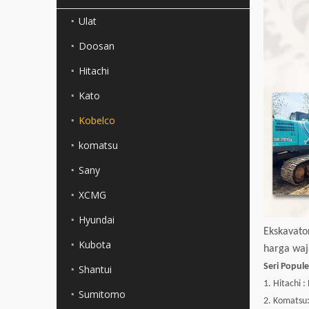
Ulat
Doosan
Hitachi
Kato
Kobelco
komatsu
Sany
XCMG
Hyundai
Ekskavato
Kubota
harga waja
Seri Popul
Shantui
1. Hitachi 
Sumitomo
2. Komatsu