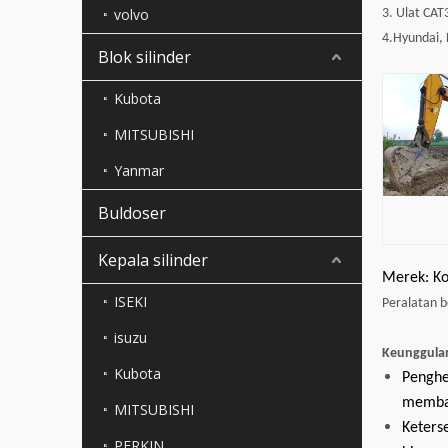
volvo
3. Ulat CA
4.Hyundai,
Blok silinder
Kubota
MITSUBISHI
Yanmar
Buldoser
Kepala silinder
Merek: Kom
ISEKI
Peralatan b
isuzu
Keunggula
Kubota
Penghe
memban
MITSUBISHI
Keters
PERKIN