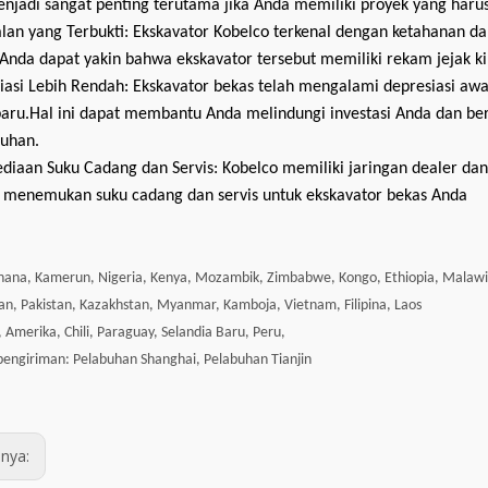
enjadi sangat penting terutama jika Anda memiliki proyek yang harus
lan yang Terbukti: Ekskavator Kobelco terkenal dengan ketahanan d
 Anda dapat yakin bahwa ekskavator tersebut memiliki rekam jejak ki
iasi Lebih Rendah: Ekskavator bekas telah mengalami depresiasi awal,
baru.Hal ini dapat membantu Anda melindungi investasi Anda dan be
ruhan.
ediaan Suku Cadang dan Servis: Kobelco memiliki jaringan dealer dan
menemukan suku cadang dan servis untuk ekskavator bekas Anda
Ghana, Kamerun, Nigeria, Kenya, Mozambik, Zimbabwe, Kongo, Ethiopia, Malawi,
an, Pakistan, Kazakhstan, Myanmar, Kamboja, Vietnam, Filipina, Laos
, Amerika, Chili, Paraguay, Selandia Baru, Peru,
engiriman: Pelabuhan Shanghai, Pelabuhan Tianjin
nya: