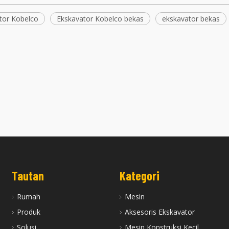
tor Kobelco
Ekskavator Kobelco bekas
ekskavator bekas
erayap Bekas SY305H SY60C
Hemat Biaya Jepang Menggunakan
Y395H SY60C SY75C Sany
Ekskavator Kato HD820III dengan
Ekskavator Dijual
Kualitas Tinggi
Tautan
Kategori
Rumah
Mesin
Produk
Aksesoris Ekskavator
Solusi
Mesin Konstruksi Kecil