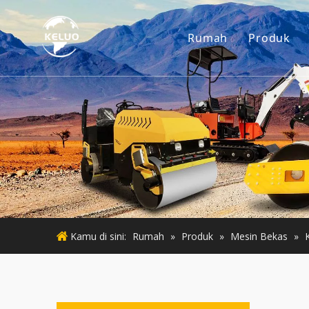
Rumah
Produk
Mesin
Aksesor
Mesin K
Mesin 
Mesin 
Kamu di sini:
Rumah
»
Produk
»
Mesin Bekas
»