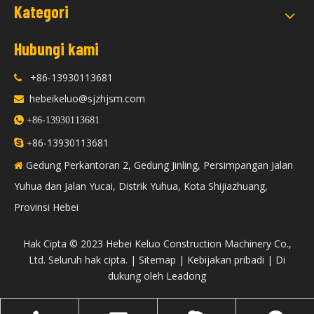
Kategori
Hubungi kami
+86-13930113681

hebeikeluo@sjzhjsm.com


+86-13930113681
86-13930113681

+
Gedung Perkantoran 2, Gedung Jinling, Persimpangan Jalan

Yuhua dan Jalan Yucai, Distrik Yuhua, Kota Shijiazhuang,
Provinsi Hebei
​Hak Cipta © 2023 Hebei Keluo Construction Machinery Co.,
Ltd. Seluruh hak cipta. |
Sitemap
|
Kebijakan pribadi
| Di
dukung oleh
Leadong