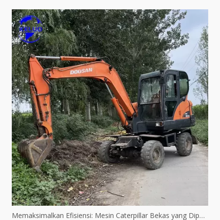
Memaksimalkan Efisiensi: Mesin Caterpillar Bekas yang Diperbaharui