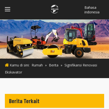
Bahasa
indonesia
فارسی
Türk dili
ไทย
Italiano
Deutsch
Português
Español
Kamu di sini:
Rumah
»
Berita
»
Signifikansi Renovasi
Pусский
Ekskavator
Français
English
Berita Terkait