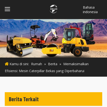
Bahasa
indonesia
فارسی
Türk dili
ไทย
Italiano
Deutsch
Português
Español
Kamu di sini:
Rumah
»
Berita
»
Memaksimalkan
Pусский
Efisiensi: Mesin Caterpillar Bekas yang Diperbaharui
Français
English
Berita Terkait