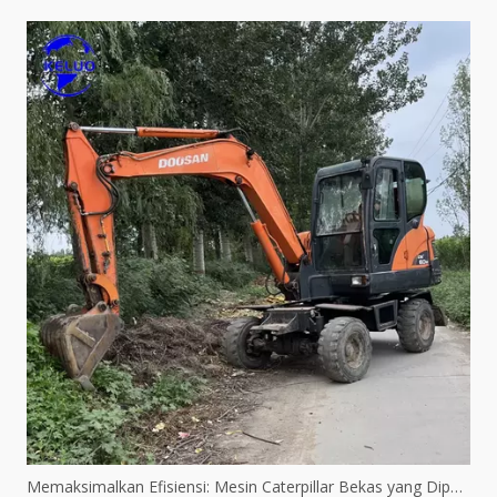
Memaksimalkan Efisiensi: Mesin Caterpillar Bekas yang Diperbaharui