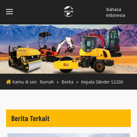
Bahasa
indonesia
فارسی
Türk dili
ไทย
Italiano
Deutsch
Português
Español
Kamu di sini:
Rumah
»
Berita
»
Kepala Silinder S2200
Pусский
Français
English
Berita Terkait