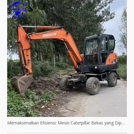
Memaksimalkan Efisiensi: Mesin Caterpillar Bekas yang Diperbaharui