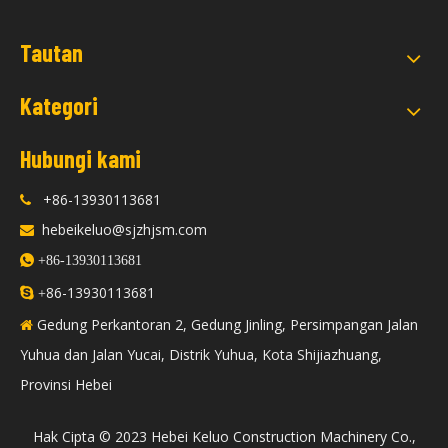
Tautan
Kategori
Hubungi kami
+86-13930113681

hebeikeluo@sjzhjsm.com


+86-13930113681
86-13930113681

+
Gedung Perkantoran 2, Gedung Jinling, Persimpangan Jalan

Yuhua dan Jalan Yucai, Distrik Yuhua, Kota Shijiazhuang,
Provinsi Hebei
​Hak Cipta © 2023 Hebei Keluo Construction Machinery Co.,